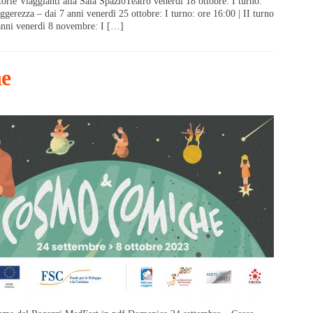
orie Viaggianti alla Sala SpazioTeatro venerdì 18 ottobre: I turno:
ggerezza – dai 7 anni venerdì 25 ottobre: I turno: ore 16:00 | II turno
 anni venerdì 8 novembre: I […]
e