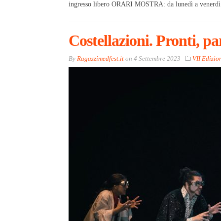
ingresso libero ORARI MOSTRA: da lunedì a venerdì: o
Costellazioni. Pronti, 
By
Ragazzimedfest.it
on
4 Settembre 2023
VII Edizio