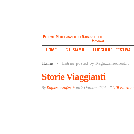
Festival Mediterraneo dei Ragazzi e delle
Ragazze
HOME
CHI SIAMO
LUOGHI DEL FESTIVAL
Home
»
Entries posted by Ragazzimedfest.it
Storie Viaggianti
By
Ragazzimedfest.it
on
7 Ottobre 2024
VIII Edizion