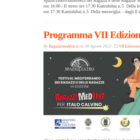
SpazioTeatro/Biblioteca dei Ragazzi e delle Ragazze St
ore 16:00 | II turno ore 17:30 Kamishibai n.5. Della le
ore 17:30 Kamishibai n.3. Della meraviglia – dagli 8
Programma VII Edizion
By
Ragazzimedfest.it
on
30 Agosto 2023
VII Edizione