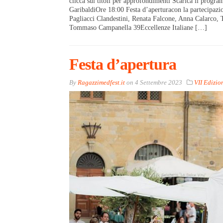
clicca sui titoli per approfondimenti Scarica il pro
GaribaldiOre 18:00 Festa d’aperturacon la partecipazi
Pagliacci Clandestini, Renata Falcone, Anna Calarco,
Tommaso Campanella 39Eccellenze Italiane […]
Festa d’apertura
By
Ragazzimedfest.it
on
4 Settembre 2023
VII Edizio