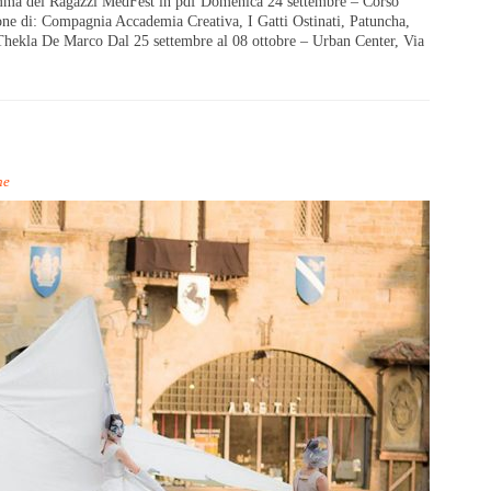
gramma del Ragazzi MedFest in pdf Domenica 24 settembre – Corso
one di: Compagnia Accademia Creativa, I Gatti Ostinati, Patuncha,
 Thekla De Marco Dal 25 settembre al 08 ottobre – Urban Center, Via
ne