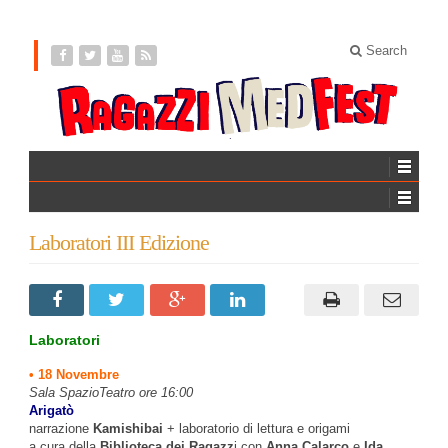
Search
Laboratori III Edizione
Laboratori
• 18 Novembre
Sala SpazioTeatro ore 16:00
Arigatò
narrazione
Kamishibai
+ laboratorio di lettura e origami
a cura della
Biblioteca dei Ragazz
i con
Anna Calarco
e
Ida