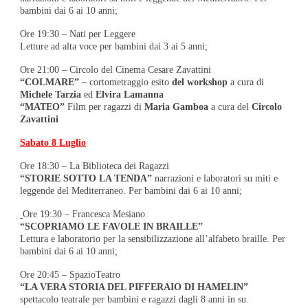
bambini dai 6 ai 10 anni;
Ore 19:30 – Nati per Leggere
Letture ad alta voce per bambini dai 3 ai 5 anni;
Ore 21:00 – Circolo del Cinema Cesare Zavattini
“COLMARE”
–
cortometraggio esito
del workshop
a cura di
Michele Tarzia
ed
Elvira Lamanna
“MATEO”
Film per ragazzi di
Maria Gamboa
a cura del
Circolo
Zavattini
Sabato 8 Luglio
Ore 18:30 – La Biblioteca dei Ragazzi
“STORIE SOTTO LA TENDA”
narrazioni e laboratori su miti e
leggende del Mediterraneo. Per bambini dai 6 ai 10 anni;
Ore 19:30 – Francesca Mesiano
“SCOPRIAMO LE FAVOLE IN BRAILLE”
Lettura e laboratorio per la sensibilizzazione all’alfabeto braille. Per
bambini dai 6 ai 10 anni;
Ore 20:45 – SpazioTeatro
“LA VERA STORIA DEL PIFFERAIO DI HAMELIN”
spettacolo teatrale per bambini e ragazzi dagli 8 anni in su.