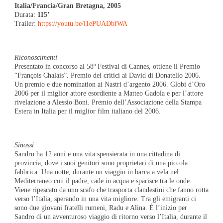
Italia/Francia/Gran Bretagna, 2005
Durata:
115’
Trailer:
https://youtu.be/l1ePUADbfWA
Riconoscimenti
Presentato in concorso al 58º Festival di Cannes, ottiene il Premio
“François Chalais”. Premio dei critici ai David di Donatello 2006.
Un premio e due nomination ai Nastri d’argento 2006. Globi d’Oro
2006 per il miglior attore esordiente a Matteo Gadola e per l’attore
rivelazione a Alessio Boni. Premio dell’Associazione della Stampa
Estera in Italia per il miglior film italiano del 2006.
Sinossi
Sandro ha 12 anni e una vita spensierata in una cittadina di
provincia, dove i suoi genitori sono proprietari di una piccola
fabbrica. Una notte, durante un viaggio in barca a vela nel
Mediterraneo con il padre, cade in acqua e sparisce tra le onde.
Viene ripescato da uno scafo che trasporta clandestini che fanno rotta
verso l’Italia, sperando in una vita migliore. Tra gli emigranti ci
sono due giovani fratelli rumeni, Radu e Alina. È l’inizio per
Sandro di un avventuroso viaggio di ritorno verso l’Italia, durante il