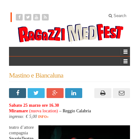
Search
Mastino e Biancaluna
Sabato 25 marzo ore 16.30
Miramare
(nuova location)
– Reggio Calabria
ingresso: € 5,00
INFO»
teatro d’attore
compagnia
SpazioTeatro