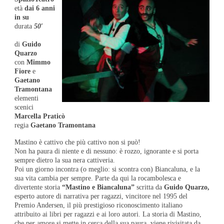
età
dai 6 anni
in su
durata
50′
di
Guido
Quarzo
con
Mimmo
Fiore
e
Gaetano
Tramontana
elementi
scenici
Marcella Praticò
regia
Gaetano Tramontana
Mastino è cattivo che più cattivo non si può!
Non ha paura di niente e di nessuno: è rozzo, ignorante e si porta
sempre dietro la sua nera cattiveria.
Poi un giorno incontra (o meglio: si scontra con) Biancaluna, e la
sua vita cambia per sempre. Parte da qui la rocambolesca e
divertente storia
“Mastino e Biancaluna”
scritta da
Guido Quarzo,
esperto autore di narrativa per ragazzi, vincitore nel 1995 del
Premio Andersen, il più prestigioso riconoscimento italiano
attribuito ai libri per ragazzi e ai loro autori. La storia di Mastino,
che per amore si mette in cerca della sua paura, viene rivisitata da