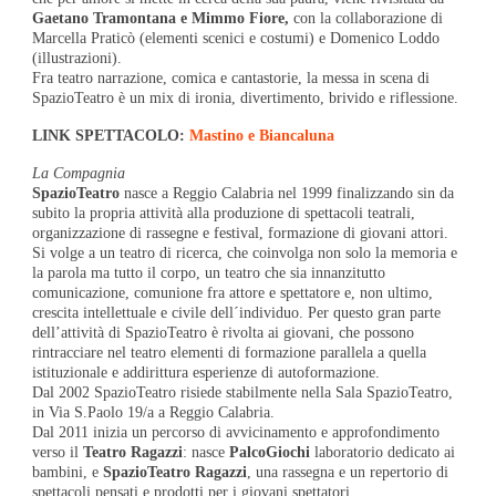
Gaetano Tramontana e Mimmo Fiore,
con la collaborazione di
Marcella Praticò (elementi scenici e costumi) e Domenico Loddo
(illustrazioni).
Fra teatro narrazione, comica e cantastorie, la messa in scena di
SpazioTeatro è un mix di ironia, divertimento, brivido e riflessione.
LINK SPETTACOLO:
Mastino e Biancaluna
La Compagnia
SpazioTeatro
nasce a Reggio Calabria nel 1999 finalizzando sin da
subito la propria attività alla produzione di spettacoli teatrali,
organizzazione di rassegne e festival, formazione di giovani attori.
Si volge a un teatro di ricerca, che coinvolga non solo la memoria e
la parola ma tutto il corpo, un teatro che sia innanzitutto
comunicazione, comunione fra attore e spettatore e, non ultimo,
crescita intellettuale e civile dell´individuo. Per questo gran parte
dell’attività di SpazioTeatro è rivolta ai giovani, che possono
rintracciare nel teatro elementi di formazione parallela a quella
istituzionale e addirittura esperienze di autoformazione.
Dal 2002 SpazioTeatro risiede stabilmente nella Sala SpazioTeatro,
in Via S.Paolo 19/a a Reggio Calabria.
Dal 2011 inizia un percorso di avvicinamento e approfondimento
verso il
Teatro Ragazzi
: nasce
PalcoGiochi
laboratorio dedicato ai
bambini, e
SpazioTeatro Ragazzi
, una rassegna e un repertorio di
spettacoli pensati e prodotti per i giovani spettatori.